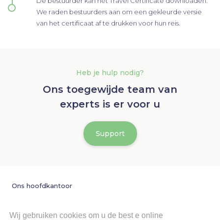
De bestuurder kan het Travel Certificate downloaden.
We raden bestuurders aan om een gekleurde versie
van het certificaat af te drukken voor hun reis.
Heb je hulp nodig?
Ons toegewijde team van
experts is er voor u
Support
Ons hoofdkantoor
Mobeyond BV

Wij gebruiken cookies om u de best e online
Leuvensteenweg 369
