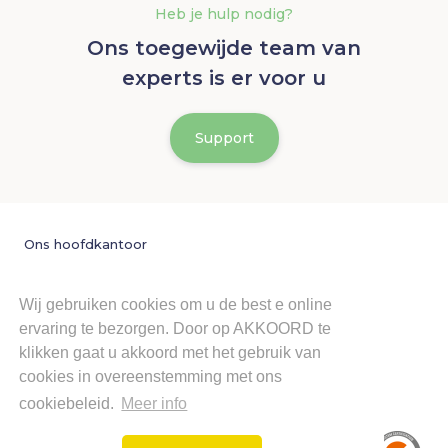
Heb je hulp nodig?
Ons toegewijde team van
experts is er voor u
Support
Ons hoofdkantoor
Mobeyond BV

Wij gebruiken cookies om u de best e online
Leuvensteenweg 369

ervaring te bezorgen. Door op AKKOORD te
1932 Zaventem (België)
klikken gaat u akkoord met het gebruik van
KBO : 0786.996.731 - RPM: Brussels
cookies in overeenstemming met ons
Contacteer ons
cookiebeleid.
Meer info