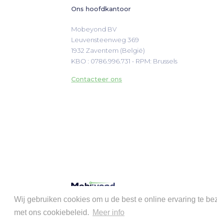
Ons hoofdkantoor
Mobeyond BV

Leuvensteenweg 369

1932 Zaventem (België)
KBO : 0786.996.731 - RPM: Brussels
Contacteer ons
©
2026
Wij gebruiken cookies om u de best e online ervaring te 
met ons cookiebeleid.
Meer info