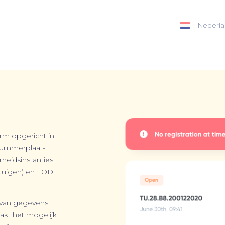
Nederla
orm opgericht in
nummerplaat­
rheidsinstanties
rtuigen) en FOD
 van gegevens
aakt het mogelijk