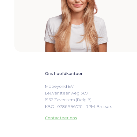
Ons hoofdkantoor
Mobeyond BV

Leuvensteenweg 369

1932 Zaventem (België)
KBO : 0786.996.731 - RPM: Brussels
Contacteer ons