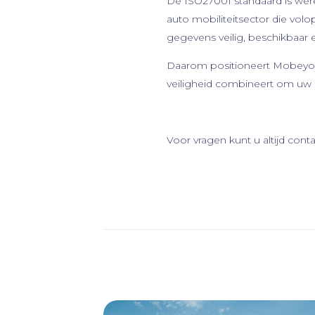
De ISO27001 standaard is were
auto mobiliteitsector die volo
gegevens veilig, beschikbaar 
Daarom positioneert Mobeyond 
veiligheid combineert om uw 
Voor vragen kunt u altijd c