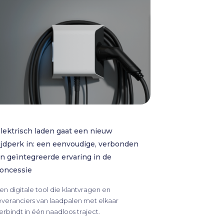
lektrisch laden gaat een nieuw
ijdperk in: een eenvoudige, verbonden
n geïntegreerde ervaring in de
oncessie
en digitale tool die klantvragen en
everanciers van laadpalen met elkaar
erbindt in één naadloos traject.