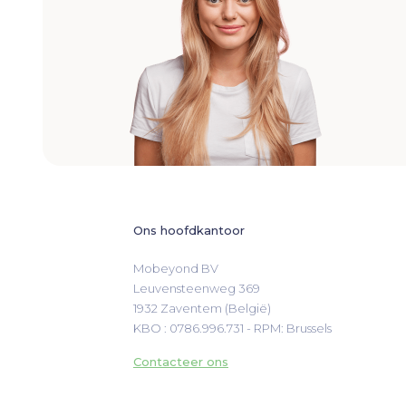
Ons hoofdkantoor
Mobeyond BV

Leuvensteenweg 369

1932 Zaventem (België)
KBO : 0786.996.731 - RPM: Brussels
Contacteer ons