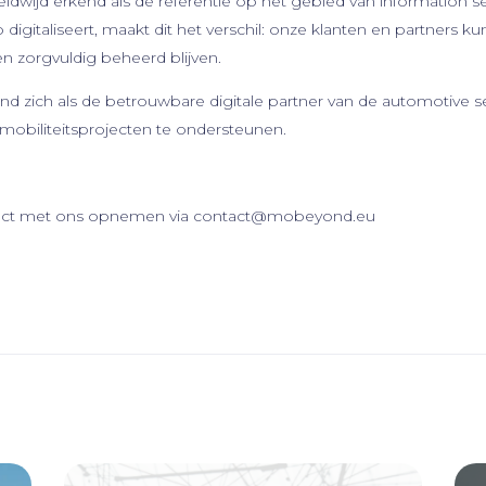
ldwijd erkend als dé referentie op het gebied van information 
p digitaliseert, maakt dit het verschil: onze klanten en partners
en zorgvuldig beheerd blijven.
zich als de betrouwbare digitale partner van de automotive sec
mobiliteitsprojecten te ondersteunen.
ontact met ons opnemen via contact@mobeyond.eu