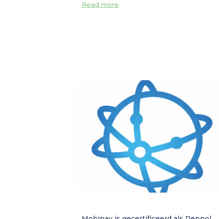
Read more
Mobipay is gecertificeerd als Peppol